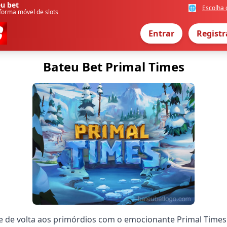
u bet
🌐
Escolha 
forma móvel de slots
Entrar
Registr
Bateu Bet Primal Times
je de volta aos primórdios com o emocionante Primal Times