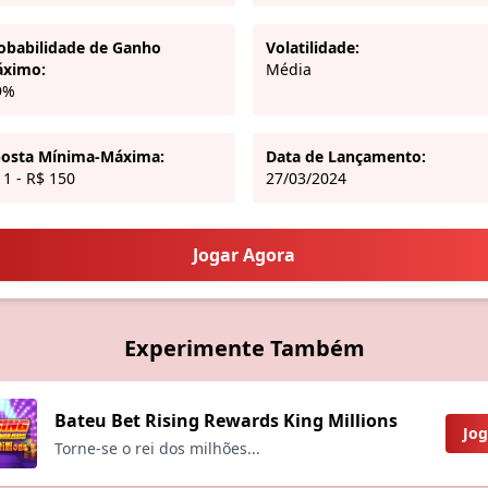
obabilidade de Ganho
Volatilidade:
ximo:
Média
9%
osta Mínima-Máxima:
Data de Lançamento:
 1 - R$ 150
27/03/2024
Jogar Agora
Experimente Também
Bateu Bet Rising Rewards King Millions
Jog
Torne-se o rei dos milhões...